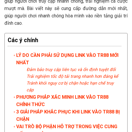
giúp người chơi truy cập nhanh chóng, trải nghiệm cá cược
mượt mà. Bài viết này sẽ cung cấp đường dẫn mới nhất,
giúp người chơi nhanh chóng hòa mình vào nền tảng giải trí
đỉnh cao.
Các ý chính
LÝ DO CẦN PHẢI SỬ DỤNG LINK VÀO TR88 MỚI
NHẤT
Đảm bảo truy cập liên tục và ổn định tuyệt đối
Trải nghiệm tốc độ tải trang nhanh hơn đáng kể
Tránh khỏi nguy cơ bị chặn hoặc hạn chế truy
cập
PHƯƠNG PHÁP XÁC MINH LINK VÀO TR88
CHÍNH THỨC
3 GIẢI PHÁP KHẮC PHỤC KHI LINK VÀO TR88 BỊ
CHẶN
VAI TRÒ BỘ PHẬN HỖ TRỢ TRONG VIỆC CUNG