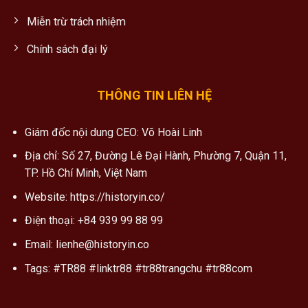
Miễn trừ trách nhiệm
Chính sách đại lý
THÔNG TIN LIÊN HỆ
Giám đốc nội dung CEO:
Võ Hoài Linh
Địa chỉ: Số 27, Đường Lê Đại Hành, Phường 7, Quận 11,
TP. Hồ Chí Minh, Việt Nam
Website:
https://historyin.co/
Điện thoại: +84 939 99 88 99
Email:
lienhe@historyin.co
Tags: #TR88 #linktr88 #tr88trangchu #tr88com