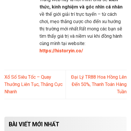
thức, kinh nghiệm và góc nhìn cá nhân
về thế giới giải trí trực tuyến – từ cách
chơi, mẹo thắng cược cho đến xu hướng
thị trường mới nhất.Rất mong các bạn sẽ
tìm thấy giá trị và niềm vui khi đồng hành
cùng mình tại website:
https://historyin.co/
Xổ Số Siêu Tốc – Quay
Đại Lý TR88 Hoa Hồng Lên
Thưởng Liên Tục, Thắng Cực
Đến 50%, Thanh Toán Hàng
Nhanh
Tuần
BÀI VIẾT MỚI NHẤT