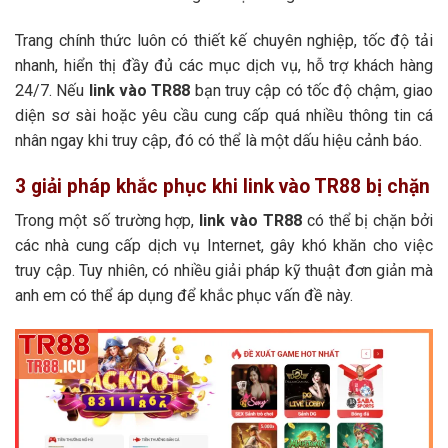
Trang chính thức luôn có thiết kế chuyên nghiệp, tốc độ tải
nhanh, hiển thị đầy đủ các mục dịch vụ, hỗ trợ khách hàng
24/7. Nếu
link vào TR88
bạn truy cập có tốc độ chậm, giao
diện sơ sài hoặc yêu cầu cung cấp quá nhiều thông tin cá
nhân ngay khi truy cập, đó có thể là một dấu hiệu cảnh báo.
3 giải pháp khắc phục khi link vào TR88 bị chặn
Trong một số trường hợp,
link vào TR88
có thể bị chặn bởi
các nhà cung cấp dịch vụ Internet, gây khó khăn cho việc
truy cập. Tuy nhiên, có nhiều giải pháp kỹ thuật đơn giản mà
anh em có thể áp dụng để khắc phục vấn đề này.