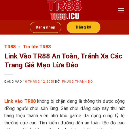
Bỏ
qua
nội
dung
Đăng ký
Đăng nhập
TR88
»
Tin tức TR88
Link Vào TR88 An Toàn, Tránh Xa Các
Trang Giả Mạo Lừa Đảo
ĐĂNG VÀO
10 THÁNG 12, 2025
BỞI
PHÙNG THANH ĐỘ
Link vào TR88
không bị chặn đang là thông tin được cộng
đồng người chơi săn lùng. Sân chơi đẳng cấp này thu hút
hàng triệu thành viên nhờ kho game đa dạng cùng tỷ lệ
thưởng cực cao. Tìm kiếm đường dẫn an toàn, tốc độ cao