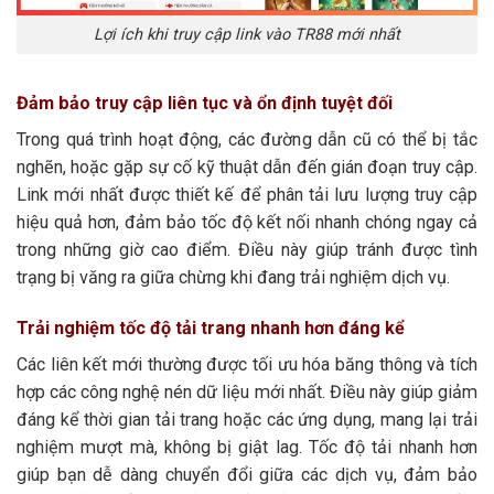
Lợi ích khi truy cập link vào TR88 mới nhất
Đảm bảo truy cập liên tục và ổn định tuyệt đối
Trong quá trình hoạt động, các đường dẫn cũ có thể bị tắc
nghẽn, hoặc gặp sự cố kỹ thuật dẫn đến gián đoạn truy cập.
Link mới nhất được thiết kế để phân tải lưu lượng truy cập
hiệu quả hơn, đảm bảo tốc độ kết nối nhanh chóng ngay cả
trong những giờ cao điểm. Điều này giúp tránh được tình
trạng bị văng ra giữa chừng khi đang trải nghiệm dịch vụ.
Trải nghiệm tốc độ tải trang nhanh hơn đáng kể
Các liên kết mới thường được tối ưu hóa băng thông và tích
hợp các công nghệ nén dữ liệu mới nhất. Điều này giúp giảm
đáng kể thời gian tải trang hoặc các ứng dụng, mang lại trải
nghiệm mượt mà, không bị giật lag. Tốc độ tải nhanh hơn
giúp bạn dễ dàng chuyển đổi giữa các dịch vụ, đảm bảo