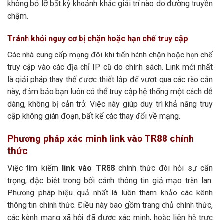
không bỏ lỡ bất kỳ khoảnh khắc giải trí nào do đường truyền
chậm.
Tránh khỏi nguy cơ bị chặn hoặc hạn chế truy cập
Các nhà cung cấp mạng đôi khi tiến hành chặn hoặc hạn chế
truy cập vào các địa chỉ IP cũ do chính sách. Link mới nhất
là giải pháp thay thế được thiết lập để vượt qua các rào cản
này, đảm bảo bạn luôn có thể truy cập hệ thống một cách dễ
dàng, không bị cản trở. Việc này giúp duy trì khả năng truy
cập không gián đoạn, bất kể các thay đổi về mạng.
Phương pháp xác minh link vào TR88 chính
thức
Việc tìm kiếm
link vào TR88
chính thức đòi hỏi sự cẩn
trọng, đặc biệt trong bối cảnh thông tin giả mạo tràn lan.
Phương pháp hiệu quả nhất là luôn tham khảo các kênh
thông tin chính thức. Điều này bao gồm trang chủ chính thức,
các kênh mạng xã hội đã được xác minh, hoặc liên hệ trực