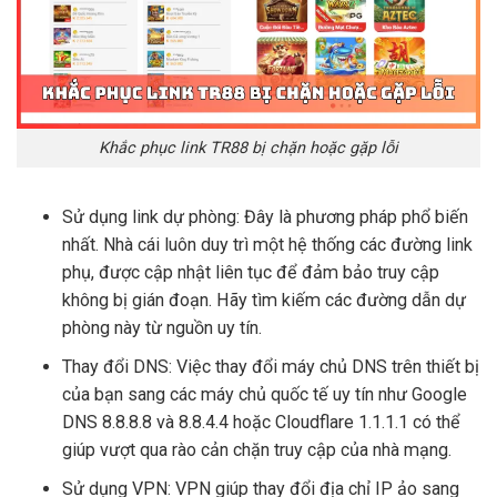
Khắc phục link TR88 bị chặn hoặc gặp lỗi
Sử dụng link dự phòng: Đây là phương pháp phổ biến
nhất. Nhà cái luôn duy trì một hệ thống các đường link
phụ, được cập nhật liên tục để đảm bảo truy cập
không bị gián đoạn. Hãy tìm kiếm các đường dẫn dự
phòng này từ nguồn uy tín.
Thay đổi DNS: Việc thay đổi máy chủ DNS trên thiết bị
của bạn sang các máy chủ quốc tế uy tín như Google
DNS 8.8.8.8 và 8.8.4.4 hoặc Cloudflare 1.1.1.1 có thể
giúp vượt qua rào cản chặn truy cập của nhà mạng.
Sử dụng VPN: VPN giúp thay đổi địa chỉ IP ảo sang