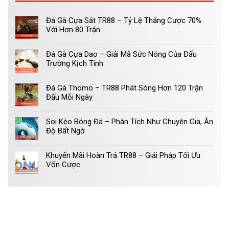
Đá Gà Cựa Sắt TR88 – Tỷ Lệ Thắng Cược 70%
Với Hơn 80 Trận
Đá Gà Cựa Dao – Giải Mã Sức Nóng Của Đấu
Trường Kịch Tính
Đá Gà Thomo – TR88 Phát Sóng Hơn 120 Trận
Đấu Mỗi Ngày
Soi Kèo Bóng Đá – Phân Tích Như Chuyên Gia, Ăn
Độ Bất Ngờ
Khuyến Mãi Hoàn Trả TR88 – Giải Pháp Tối Ưu
Vốn Cược