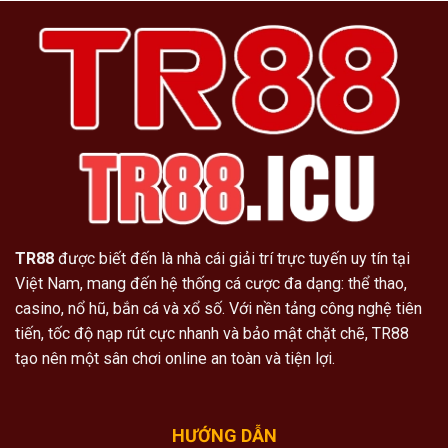
TR88
được biết đến là nhà cái giải trí trực tuyến uy tín tại
Việt Nam, mang đến hệ thống cá cược đa dạng: thể thao,
casino, nổ hũ, bắn cá và xổ số. Với nền tảng công nghệ tiên
tiến, tốc độ nạp rút cực nhanh và bảo mật chặt chẽ, TR88
tạo nên một sân chơi online an toàn và tiện lợi.
HƯỚNG DẪN