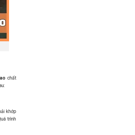
dao
chất
au:
hải khớp
uá trình