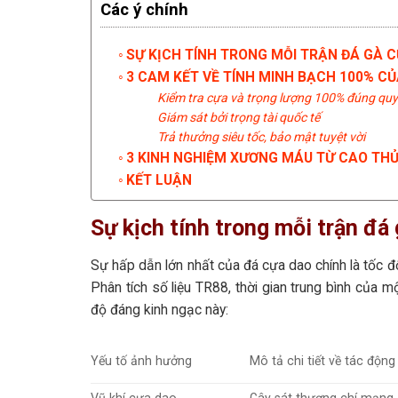
Các ý chính
SỰ KỊCH TÍNH TRONG MỖI TRẬN ĐÁ GÀ C
3 CAM KẾT VỀ TÍNH MINH BẠCH 100% C
Kiểm tra cựa và trọng lượng 100% đúng quy
Giám sát bởi trọng tài quốc tế
Trả thưởng siêu tốc, bảo mật tuyệt vời
3 KINH NGHIỆM XƯƠNG MÁU TỪ CAO THỦ
KẾT LUẬN
Sự kịch tính trong mỗi trận đá 
Sự hấp dẫn lớn nhất của đá cựa dao chính là tốc đ
Phân tích số liệu TR88, thời gian trung bình của m
độ đáng kinh ngạc này:
Yếu tố ảnh hưởng
Mô tả chi tiết về tác động