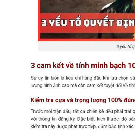
3 yếu tố q
3 cam kết về tính minh bạch 1
Sự uy tín luôn là tiêu chí hàng đầu khi lựa chọn
lượng hình ảnh cao mà còn cam kết tuyệt đối về tí
Kiểm tra cựa và trọng lượng 100% đún
Trước mỗi trận đấu, tất cả chiến kê đều phải trải
với thông tin đăng ký. Đặc biệt, kích thước, độ s
kiểm tra này được phát trực tiếp, đảm bảo tính xác 