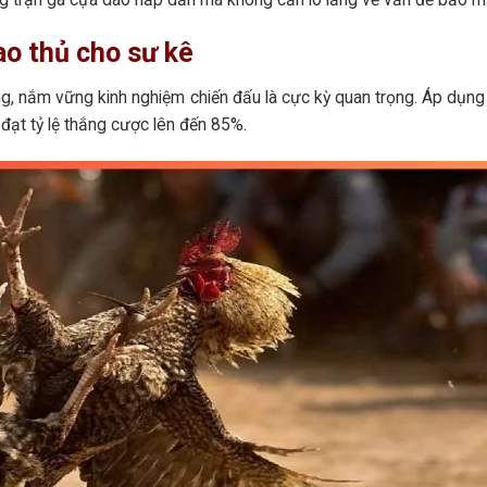
o thủ cho sư kê
g, nắm vững kinh nghiệm chiến đấu là cực kỳ quan trọng. Áp dụn
đạt tỷ lệ thắng cược lên đến 85%.