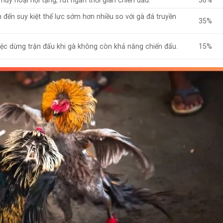
hủy hoại nội tạng, rút ngắn thời gian chiến đấu.
50%
đến suy kiệt thể lực sớm hơn nhiều so với gà đá truyền
35%
iệc dừng trận đấu khi gà không còn khả năng chiến đấu.
15%