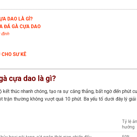
ỰA DAO LÀ GÌ?
ỦA ĐÁ GÀ CỰA DAO
 định
 CHO SƯ KÊ
gà cựa dao là gì?
ộ kết thúc nhanh chóng, tạo ra sự căng thẳng, bất ngờ đến phút cu
ột trận thường không vượt quá 10 phút. Ba yếu tố dưới đây lý giải
Tỷ lệ ả
hưởng