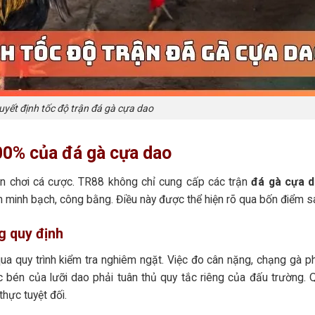
uyết định tốc độ trận đá gà cựa dao
00% của đá gà cựa dao
 sân chơi cá cược. TR88 không chỉ cung cấp các trận
đá gà cựa 
nh minh bạch, công bằng. Điều này được thể hiện rõ qua bốn điểm s
g quy định
 qua quy trình kiểm tra nghiêm ngặt. Việc đo cân nặng, chạng gà p
ắc bén của lưỡi dao phải tuân thủ quy tắc riêng của đấu trường. Q
thực tuyệt đối.