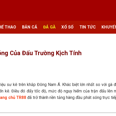
HỂ THAO
BẮN CÁ
ĐÁ GÀ
XỔ SỐ
TIN TỨC
KHUYẾ
óng Của Đấu Trường Kịch Tính
riệu sư kê trên khắp Đông Nam Á. Khác biệt lớn nhất so với gà đ
iến kê. Điều đó đẩy tốc độ, mức độ nguy hiểm của trận đấu lên
rang chủ TR88
đã trở thành nền tảng hàng đầu phát sóng trực tiế