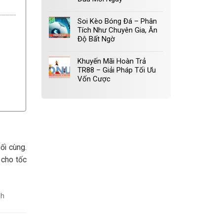
Soi Kèo Bóng Đá – Phân
Tích Như Chuyên Gia, Ăn
Độ Bất Ngờ
Khuyến Mãi Hoàn Trả
TR88 – Giải Pháp Tối Ưu
Vốn Cược
ối cùng.
 cho tốc
nh