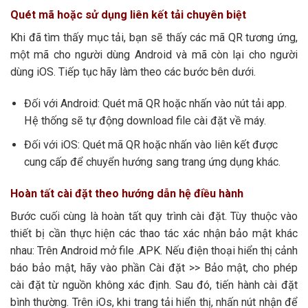
Quét mã hoặc sử dụng liên kết tải chuyên biệt
Khi đã tìm thấy mục tải, bạn sẽ thấy các mã QR tương ứng,
một mã cho người dùng Android và mã còn lại cho người
dùng iOS. Tiếp tục hãy làm theo các bước bên dưới.
Đối với Android: Quét mã QR hoặc nhấn vào nút tải app.
Hệ thống sẽ tự động download file cài đặt về máy.
Đối với iOS: Quét mã QR hoặc nhấn vào liên kết được
cung cấp để chuyển hướng sang trang ứng dụng khác.
Hoàn tất cài đặt theo hướng dẫn hệ điều hành
Bước cuối cùng là hoàn tất quy trình cài đặt. Tùy thuộc vào
thiết bị cần thực hiện các thao tác xác nhận bảo mật khác
nhau: Trên Android mở file .APK. Nếu điện thoại hiển thị cảnh
báo bảo mật, hãy vào phần Cài đặt >> Bảo mật, cho phép
cài đặt từ nguồn không xác định. Sau đó, tiến hành cài đặt
bình thường. Trên iOs, khi trang tải hiển thị, nhấn nút nhận để