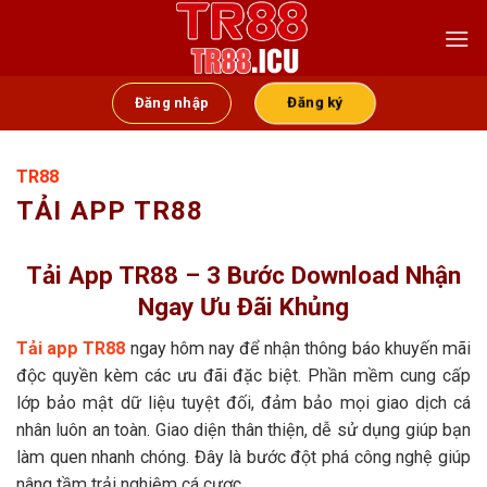
Bỏ
qua
nội
dung
Đăng ký
Đăng nhập
TR88
TẢI APP TR88
Tải App TR88 – 3 Bước Download Nhận
Ngay Ưu Đãi Khủng
Tải app TR88
ngay hôm nay để nhận thông báo khuyến mãi
độc quyền kèm các ưu đãi đặc biệt. Phần mềm cung cấp
lớp bảo mật dữ liệu tuyệt đối, đảm bảo mọi giao dịch cá
nhân luôn an toàn. Giao diện thân thiện, dễ sử dụng giúp bạn
làm quen nhanh chóng. Đây là bước đột phá công nghệ giúp
nâng tầm trải nghiệm cá cược.