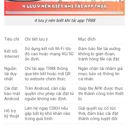
4 lưu ý nên biết khi tải app TR88
Tiêu chí
Chi tiết lưu ý
Mục đích
Sử dụng kết nối Wi-Fi tốc
Đảm bảo file tải xuống
Kết nối
độ cao hoặc mạng 4G/5G
không bị gián đoạn,
Internet
ổn định.
tránh hỏng file cài đặt.
Nguồn
Chỉ tải app TR88 thông
Ngăn chặn tải nhầm giả
tải duy
qua liên kết hoặc mã QR
mạo, bảo vệ thông tin
nhất
từ website chính thức.
cá nhân.
Cài đặt
Trên Android, cần cấp
Giúp file APK được thực
bảo mật
quyền cho phép cài đặt từ
thi thành công trên thiết
Android
nguồn không xác định.
bị.
Liên hệ ngay CSKH nếu
Giải quyết sự cố tức
Hỗ trợ
gặp bất kỳ khó khăn nào
thời, đảm bảo cài đặt
kỹ thuật
trong quá trình.
thành công tuyệt đối.