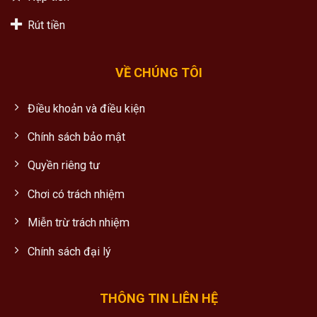
Rút tiền
VỀ CHÚNG TÔI
Điều khoản và điều kiện
Chính sách bảo mật
Quyền riêng tư
Chơi có trách nhiệm
Miễn trừ trách nhiệm
Chính sách đại lý
THÔNG TIN LIÊN HỆ