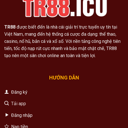
TR88
được biết đến là nhà cái giải trí trực tuyến uy tín tại
Việt Nam, mang đến hệ thống cá cược đa dạng: thể thao,
casino, nổ hũ, bắn cá và xổ số. Với nền tảng công nghệ tiên
tiến, tốc độ nạp rút cực nhanh và bảo mật chặt chẽ, TR88
tạo nên một sân chơi online an toàn và tiện lợi.
HƯỚNG DẪN
Đăng ký
Tải app
Đăng nhập
Nạp tiền