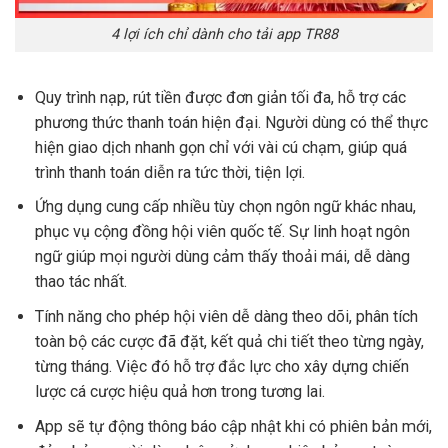
4 lợi ích chỉ dành cho tải app TR88
Quy trình nạp, rút tiền được đơn giản tối đa, hỗ trợ các
phương thức thanh toán hiện đại. Người dùng có thể thực
hiện giao dịch nhanh gọn chỉ với vài cú chạm, giúp quá
trình thanh toán diễn ra tức thời, tiện lợi.
Ứng dụng cung cấp nhiều tùy chọn ngôn ngữ khác nhau,
phục vụ cộng đồng hội viên quốc tế. Sự linh hoạt ngôn
ngữ giúp mọi người dùng cảm thấy thoải mái, dễ dàng
thao tác nhất.
Tính năng cho phép hội viên dễ dàng theo dõi, phân tích
toàn bộ các cược đã đặt, kết quả chi tiết theo từng ngày,
từng tháng. Việc đó hỗ trợ đắc lực cho xây dựng chiến
lược cá cược hiệu quả hơn trong tương lai.
App sẽ tự động thông báo cập nhật khi có phiên bản mới,