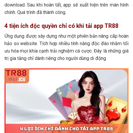
download. Sau khi hoàn tất, app sẽ xuất hiện trên màn hình
chính. Quá trình đã thành công.
4 tiện ích độc quyền chỉ có khi tải app TR88
Ứng dụng được xây dựng như một phiên bản nâng cấp hoàn
hảo so website. Tích hợp nhiều tính năng độc đáo nhằm tối
ưu hóa mọi khía cạnh trải nghiệm cá cược. Đây là những giá
trị gia tăng chỉ dành riêng cho người dùng di động.