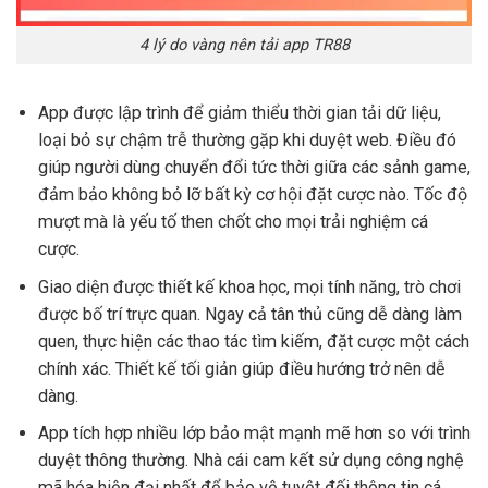
4 lý do vàng nên tải app TR88
App được lập trình để giảm thiểu thời gian tải dữ liệu,
loại bỏ sự chậm trễ thường gặp khi duyệt web. Điều đó
giúp người dùng chuyển đổi tức thời giữa các sảnh game,
đảm bảo không bỏ lỡ bất kỳ cơ hội đặt cược nào. Tốc độ
mượt mà là yếu tố then chốt cho mọi trải nghiệm cá
cược.
Giao diện được thiết kế khoa học, mọi tính năng, trò chơi
được bố trí trực quan. Ngay cả tân thủ cũng dễ dàng làm
quen, thực hiện các thao tác tìm kiếm, đặt cược một cách
chính xác. Thiết kế tối giản giúp điều hướng trở nên dễ
dàng.
App tích hợp nhiều lớp bảo mật mạnh mẽ hơn so với trình
duyệt thông thường. Nhà cái cam kết sử dụng công nghệ
mã hóa hiện đại nhất để bảo vệ tuyệt đối thông tin cá