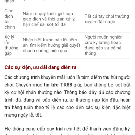
nhập
Giao
Nắm rõ quy trình, giới hạn
dịch
Tất cả tay chơi thường
giao dịch và thời gian xử lý,
tài
xuyên đặt cược.
hạn chế sai sót tối đa.
chính
Xử lý
Người muốn nghiên
Nhận biết trước các lỗi tiềm
lỗi
cứu kỹ lưỡng hoặc
ẩn, tìm kiếm hướng giải quyết
thường
đang gặp sự cố hệ
nhanh chóng, hiệu quả.
gặp
thống.
Các sự kiện, ưu đãi đang diễn ra
Các chương trình khuyến mãi luôn là tâm điểm thu hút người
chơi. Chuyên mục
tin tức TR88
giúp bạn không bỏ sót bất
kỳ cơ hội nhận thưởng nào. Thông báo đầy đủ các chương
trình đã, đang và sắp diễn ra, từ thưởng nạp lần đầu, hoàn
trả hàng tuần theo tỷ lệ cao cho đến các sự kiện đặc biệt
mừng ngày lễ, tết.
Hệ thống cung cấp quy trình chi tiết để thành viên đăng ký,