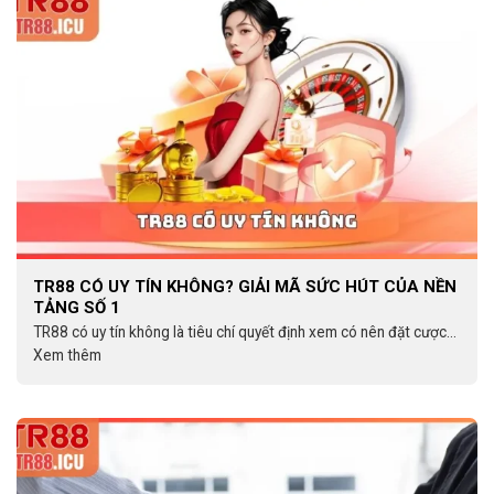
TR88 CÓ UY TÍN KHÔNG? GIẢI MÃ SỨC HÚT CỦA NỀN
TẢNG SỐ 1
TR88 có uy tín không là tiêu chí quyết định xem có nên đặt cược...
Xem thêm