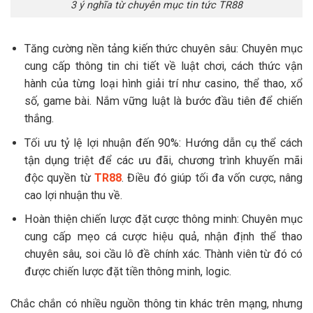
3 ý nghĩa từ chuyên mục tin tức TR88
Tăng cường nền tảng kiến thức chuyên sâu: Chuyên mục
cung cấp thông tin chi tiết về luật chơi, cách thức vận
hành của từng loại hình giải trí như casino, thể thao, xổ
số, game bài. Nắm vững luật là bước đầu tiên để chiến
thắng.
Tối ưu tỷ lệ lợi nhuận đến 90%: Hướng dẫn cụ thể cách
tận dụng triệt để các ưu đãi, chương trình khuyến mãi
độc quyền từ
TR88
. Điều đó giúp tối đa vốn cược, nâng
cao lợi nhuận thu về.
Hoàn thiện chiến lược đặt cược thông minh: Chuyên mục
cung cấp mẹo cá cược hiệu quả, nhận định thể thao
chuyên sâu, soi cầu lô đề chính xác. Thành viên từ đó có
được chiến lược đặt tiền thông minh, logic.
Chắc chắn có nhiều nguồn thông tin khác trên mạng, nhưng