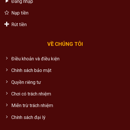
Đăng nhập
Nạp tiền
Rút tiền
VỀ CHÚNG TÔI
Điều khoản và điều kiện
Chính sách bảo mật
Quyền riêng tư
Chơi có trách nhiệm
Miễn trừ trách nhiệm
Chính sách đại lý