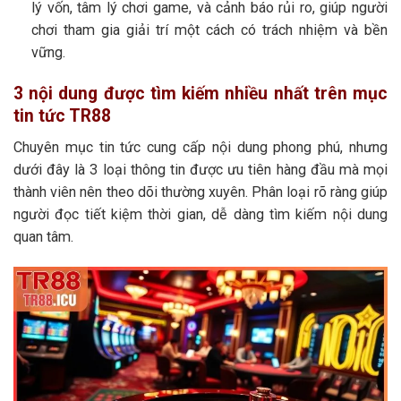
lý vốn, tâm lý chơi game, và cảnh báo rủi ro, giúp người
chơi tham gia giải trí một cách có trách nhiệm và bền
vững.
3 nội dung được tìm kiếm nhiều nhất trên mục
tin tức TR88
Chuyên mục tin tức cung cấp nội dung phong phú, nhưng
dưới đây là 3 loại thông tin được ưu tiên hàng đầu mà mọi
thành viên nên theo dõi thường xuyên. Phân loại rõ ràng giúp
người đọc tiết kiệm thời gian, dễ dàng tìm kiếm nội dung
quan tâm.