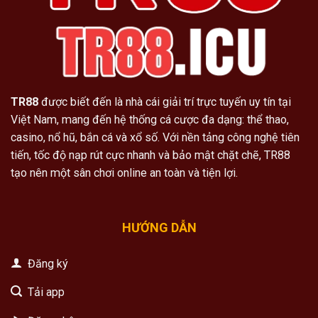
TR88
được biết đến là nhà cái giải trí trực tuyến uy tín tại
Việt Nam, mang đến hệ thống cá cược đa dạng: thể thao,
casino, nổ hũ, bắn cá và xổ số. Với nền tảng công nghệ tiên
tiến, tốc độ nạp rút cực nhanh và bảo mật chặt chẽ, TR88
tạo nên một sân chơi online an toàn và tiện lợi.
HƯỚNG DẪN
Đăng ký
Tải app