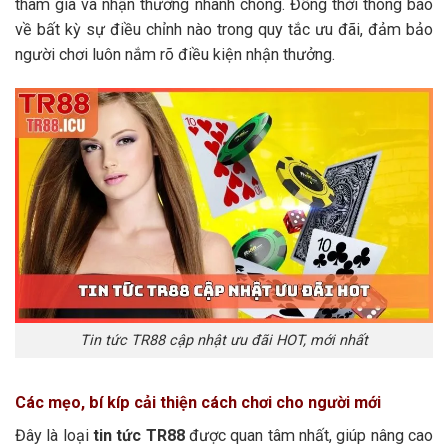
tham gia và nhận thưởng nhanh chóng. Đồng thời thông báo
về bất kỳ sự điều chỉnh nào trong quy tắc ưu đãi, đảm bảo
người chơi luôn nắm rõ điều kiện nhận thưởng.
Tin tức TR88 cập nhật ưu đãi HOT, mới nhất
Các mẹo, bí kíp cải thiện cách chơi cho người mới
Đây là loại
tin tức TR88
được quan tâm nhất, giúp nâng cao