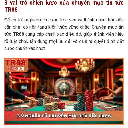
3 vai trò chiến lược của chuyên mục tin tức
TR88
Để có trải nghiệm cá cược trọn vẹn và thành công, hội viên
cần phải có nền tảng kiến thức vững chắc. Chuyên mục
tin
tức TR88
cung cấp chính xác điều đó, giúp thành viên hiểu
rõ luật chơi, tận dụng mọi ưu đãi và đưa ra quyết định đặt
cược chuẩn xác nhất.