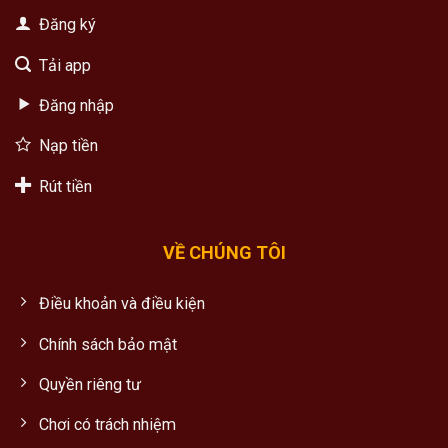
Baccarat, Roulette, Sicbo, Poker, Blackjack
Đăng ký
Dealer thật, hình ảnh Full HD
Tải app
Trải nghiệm chân thực như sòng bạc quốc tế
Đăng nhập
🎰 Game Giải Trí Khác
Nạp tiền
Slot game đa chủ đề, tỷ lệ nổ cao
Rút tiền
Bắn cá đồ họa 3D sống động
VỀ CHÚNG TÔI
Xổ số, Keno dễ chơi – thưởng hấp dẫn
Điều khoản và điều kiện
💰 Khuyến Mãi & Ưu Đãi Hấp Dẫn Tại
Chính sách bảo mật
TR88
Quyền riêng tư
TR88 Vip
thường xuyên triển khai các chương trình
ưu đãi giá trị cao:
Chơi có trách nhiệm