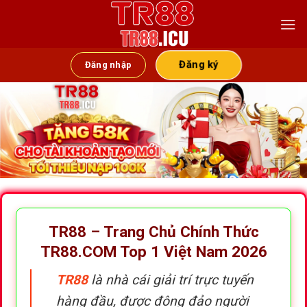
Bỏ
qua
nội
dung
Đăng ký
Đăng nhập
TR88 – Trang Chủ Chính Thức
TR88.COM Top 1 Việt Nam 2026
TR88
là nhà cái giải trí trực tuyến
hàng đầu, được đông đảo người